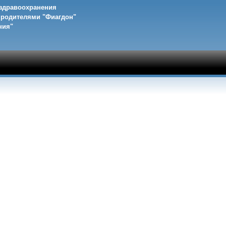
 здравоохранения
с родителями "Фиагдон"
ния"