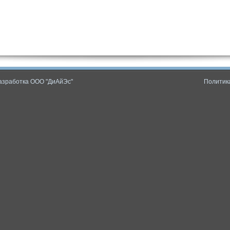
 Разработка ООО "ДиАйЭс"
Политик